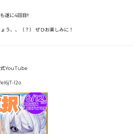
遂に4回目!!
しょう、、（？） ぜひお楽しみに！
YouTube
eI6jT-l2o