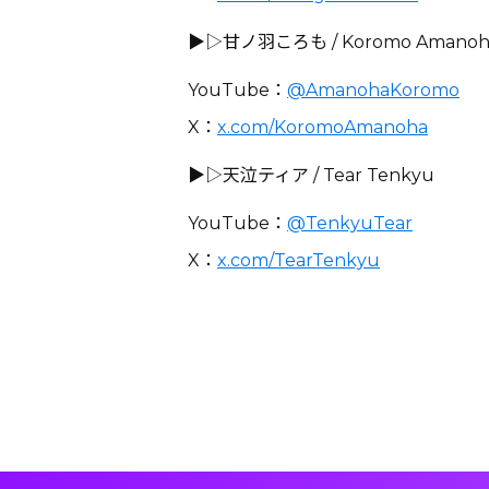
▶︎▷甘ノ羽ころも / Koromo Amanoh
YouTube：
@AmanohaKoromo
X：
x.com/KoromoAmanoha
▶︎▷天泣ティア / Tear Tenkyu
YouTube：
@TenkyuTear
X：
x.com/TearTenkyu