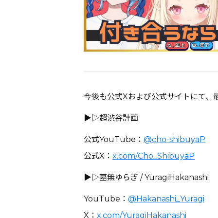
今後も公式Xおよび公式サイトにて、
▶︎▷超渋谷計画
公式YouTube：
@cho-shibuyaP
公式X：
x.com/Cho_ShibuyaP
▶︎▷墓無ゆらぎ / YuragiHakanashi
YouTube：
@Hakanashi_Yuragi
X：
x.com/YuragiHakanashi