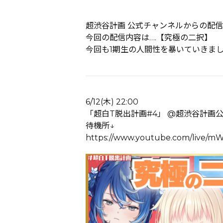
超渋谷計画 公式チャンネルからの配信も
今回の配信内容は….【究極の二択】
今回も1期生の人間性を暴いていきま
6/12(木) 22:00
「超白T脱出計画#4」 @超渋谷計画公式
待機所↓
https://www.youtube.com/live/mW