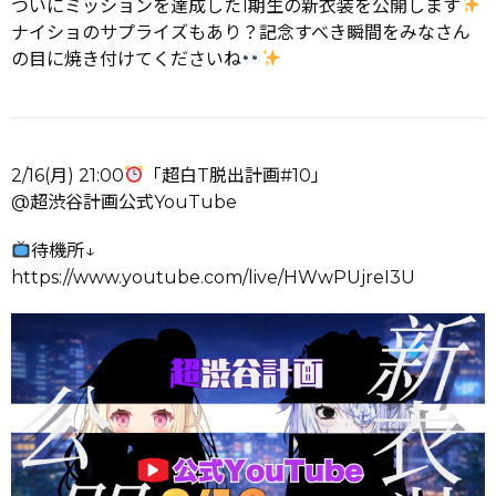
ついにミッションを達成した1期生の新衣装を公開します
ナイショのサプライズもあり？記念すべき瞬間をみなさん
の目に焼き付けてくださいね
2/16(月) 21:00
「超白T脱出計画#10」
@超渋谷計画公式YouTube
待機所↓
https://www.youtube.com/live/HWwPUjreI3U