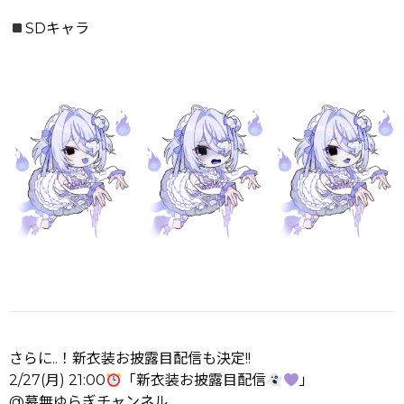
SDキャラ
さらに..！新衣装お披露目配信も決定!!
2/27(月) 21:00
「新衣装お披露目配信
」
@墓無ゆらぎチャンネル