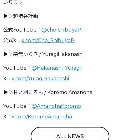
いります。
▶︎▷超渋谷計画
公式YouTube：
@cho-shibuyaP
公式X：
x.com/Cho_ShibuyaP
▶︎▷墓無ゆらぎ / YuragiHakanashi
YouTube：
@Hakanashi_Yuragi
X：
x.com/YuragiHakanashi
▶︎▷甘ノ羽ころも / Koromo Amanoha
YouTube：
@AmanohaKoromo
X：
x.com/KoromoAmanoha
ALL NEWS