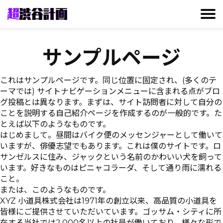
CONTACT
GALLERY
MISSION
TALENT
NEWS
サンプルページ
これはサンプルページです。同じ位置に固定され、(多くのテ
ーマでは) サイトナビゲーションメニューに含まれる点がブロ
グ投稿とは異なります。まずは、サイト訪問者に対して自分の
ことを説明する自己紹介ページを作成するのが一般的です。た
とえば以下のようなものです。
はじめまして。昼間はバイク便のメッセンジャーとして働いて
いますが、俳優志望でもあります。これは僕のサイトです。ロ
サンゼルスに住み、ジャックという名前のかわいい犬を飼って
います。好きなものはピニャコラーダ、そして通り雨に濡れる
こと。
または、このようなものです。
XYZ 小道具株式会社は1971年の創立以来、高品質の小道具を
皆様にご提供させていただいています。ゴッサム・シティに所
在する当社では2,000名以上の社員が働いており、様々な形で